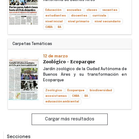
Educación
escuelas
clases
vacantes
estudiantes
docentes
currícula
nivel inicial
nivel primario
nivel secundario
CABA
BA
Carpetas Temáticas
12 de marzo
Zoológico - Ecoparque
Jardín zoológico de la Ciudad Autónoma de
Buenos Aires y su transformación en
Ecoparque
Zoológico
Ecoparque
biodiversidad
ecosistemas
CABA
BA
educación ambiental
Cargar más resultados
Secciones