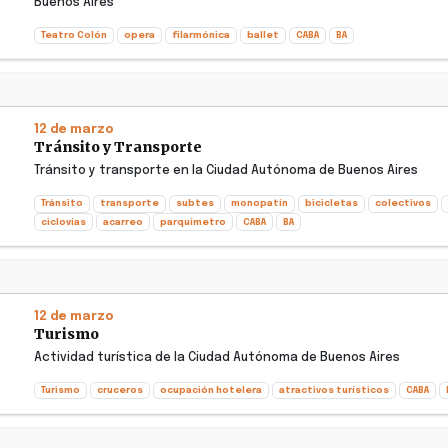
Buenos Aires
Teatro Colón
opera
filarmónica
ballet
CABA
BA
12 de marzo
Tránsito y Transporte
Tránsito y transporte en la Ciudad Autónoma de Buenos Aires
Tránsito
transporte
subtes
monopatín
bicicletas
colectivos
ciclovías
acarreo
parquímetro
CABA
BA
12 de marzo
Turismo
Actividad turística de la Ciudad Autónoma de Buenos Aires
Turismo
cruceros
ocupación hotelera
atractivos turísticos
CABA