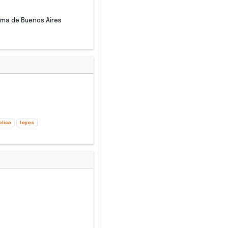
noma de Buenos Aires
blica
leyes