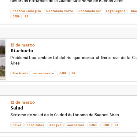
Reservas naturales de la Ciudad Autónoma de Buenos Aires
Reserva Ecológica
Costanera Norte
Costanera Sur
Lago Lugano
bio
CABA
BA
12 de marzo
Riachuelo
Problemática ambiental del río que marca el límite sur de la 
Aires
Riachuelo
saneamiento
CABA
BA
12 de marzo
Salud
Sistema de salud de la Ciudad Autónoma de Buenos Aires
Salud
hospitales
dengue
vacunación
SAME
CABA
BA