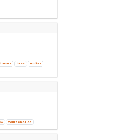
trenes
taxis
multas
BA
tour temático