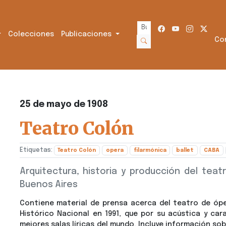
Colecciones
Publicaciones
Co
25 de mayo de 1908
Teatro Colón
Etiquetas:
Teatro Colón
opera
filarmónica
ballet
CABA
Arquitectura, historia y producción del te
Buenos Aires
Contiene material de prensa acerca del teatro de óp
Histórico Nacional en 1991, que por su acústica y car
mejores salas líricas del mundo. Incluye información sob