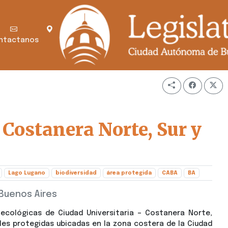
ntactanos
 Costanera Norte, Sur y
Lago Lugano
biodiversidad
área protegida
CABA
BA
Buenos Aires
ecológicas de Ciudad Universitaria – Costanera Norte,
les protegidas ubicadas en la zona costera de la Ciudad