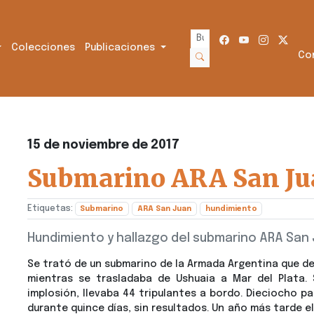
Colecciones
Publicaciones
Co
15 de noviembre de 2017
Submarino ARA San Ju
Etiquetas:
Submarino
ARA San Juan
hundimiento
Hundimiento y hallazgo del submarino ARA San
Se trató de
un submarino de la Armada Argentina que de
mientras se trasladaba de Ushuaia a Mar del Plata.
implosión, llevaba
44 tripulantes a bordo.
Dieciocho paí
durante quince días, sin resultados. Un año más tarde e