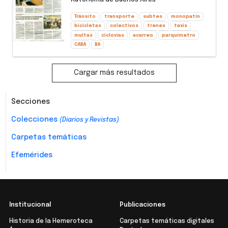
Tránsito
transporte
subtes
monopatín
bicicletas
colectivos
trenes
taxis
multas
ciclovías
acarreo
parquímetro
CABA
BA
Cargar más resultados
Secciones
Colecciones
(Diarios y Revistas)
Carpetas temáticas
Efemérides
Institucional
Publicaciones
Historia de la Hemeroteca
Carpetas temáticas digitales